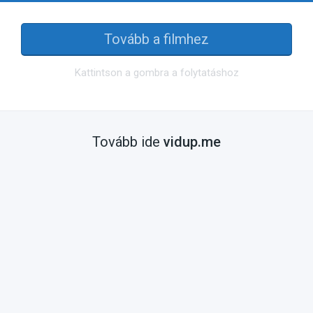
Tovább a filmhez
Kattintson a gombra a folytatáshoz
Tovább ide
vidup.me