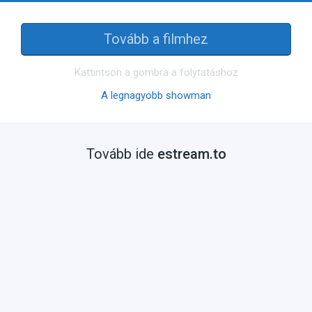
Tovább a filmhez
Kattintson a gombra a folytatáshoz
A legnagyobb showman
Tovább ide
estream.to