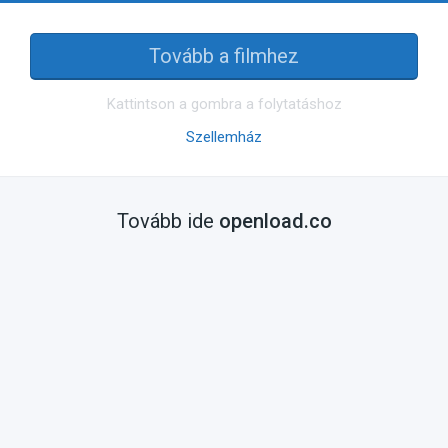
Tovább a filmhez
Kattintson a gombra a folytatáshoz
Szellemház
Tovább ide
openload.co