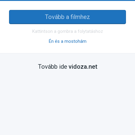
Tovább a filmhez
Kattintson a gombra a folytatáshoz
Én és a mostohám
Tovább ide
vidoza.net