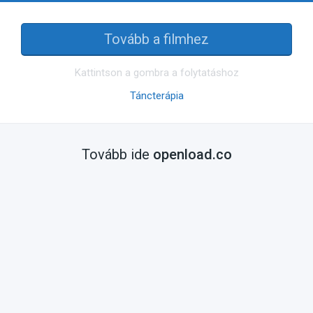
Tovább a filmhez
Kattintson a gombra a folytatáshoz
Táncterápia
Tovább ide
openload.co