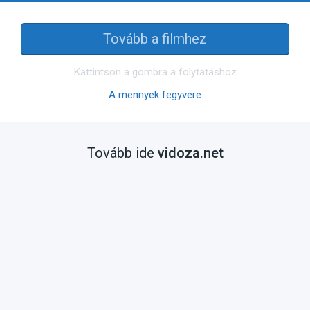
Tovább a filmhez
Kattintson a gombra a folytatáshoz
A mennyek fegyvere
Tovább ide
vidoza.net