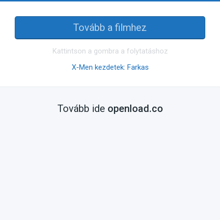
Tovább a filmhez
Kattintson a gombra a folytatáshoz
X-Men kezdetek: Farkas
Tovább ide
openload.co