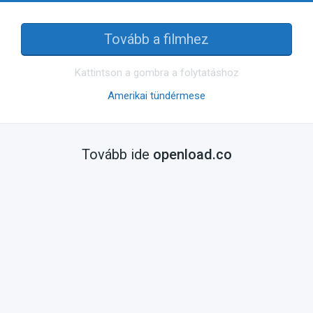
Tovább a filmhez
Kattintson a gombra a folytatáshoz
Amerikai tündérmese
Tovább ide
openload.co