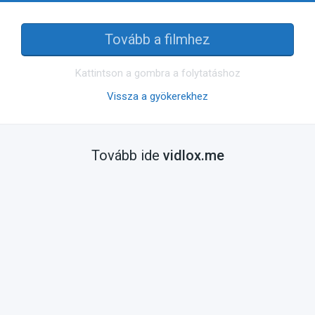
Tovább a filmhez
Kattintson a gombra a folytatáshoz
Vissza a gyökerekhez
Tovább ide
vidlox.me