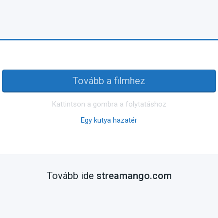
Tovább a filmhez
Kattintson a gombra a folytatáshoz
Egy kutya hazatér
Tovább ide
streamango.com