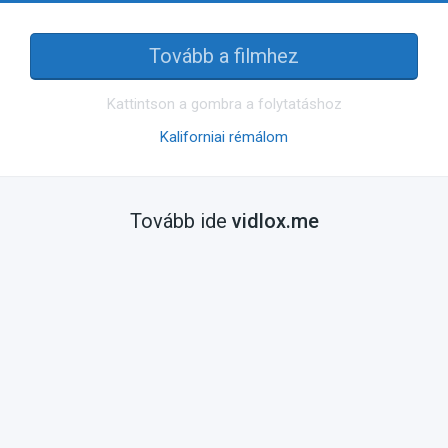
Tovább a filmhez
Kattintson a gombra a folytatáshoz
Kaliforniai rémálom
Tovább ide
vidlox.me