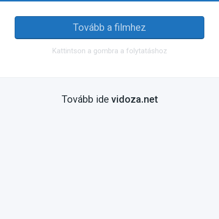
Tovább a filmhez
Kattintson a gombra a folytatáshoz
Tovább ide
vidoza.net