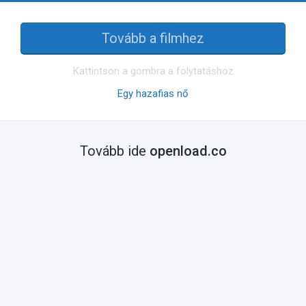
Tovább a filmhez
Kattintson a gombra a folytatáshoz
Egy hazafias nő
Tovább ide
openload.co