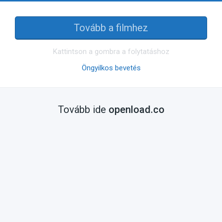
Tovább a filmhez
Kattintson a gombra a folytatáshoz
Öngyilkos bevetés
Tovább ide
openload.co