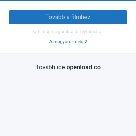
Tovább a filmhez
Kattintson a gombra a folytatáshoz
A mogyoró-meló 2
Tovább ide
openload.co