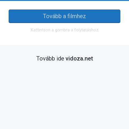
Tovább a filmhez
Kattintson a gombra a folytatáshoz
Tovább ide
vidoza.net