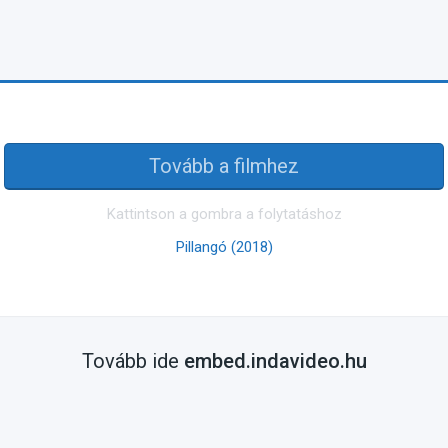
Tovább a filmhez
Kattintson a gombra a folytatáshoz
Pillangó (2018)
Tovább ide
embed.indavideo.hu