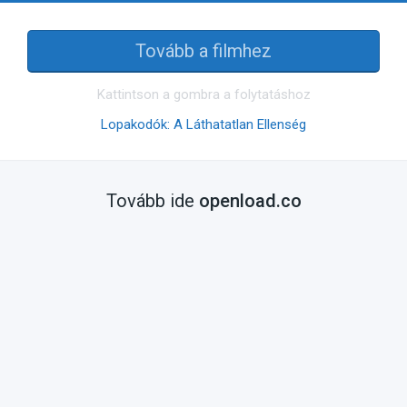
Tovább a filmhez
Kattintson a gombra a folytatáshoz
Lopakodók: A Láthatatlan Ellenség
Tovább ide
openload.co