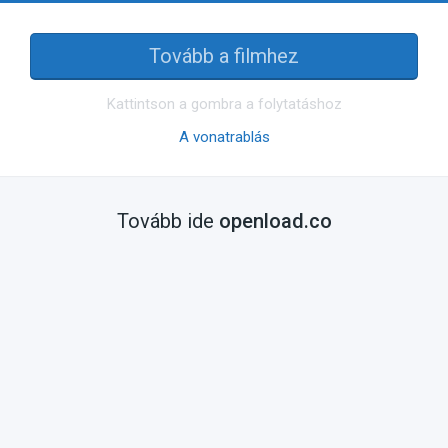
Tovább a filmhez
Kattintson a gombra a folytatáshoz
A vonatrablás
Tovább ide
openload.co