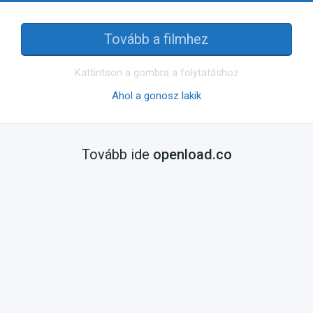
Tovább a filmhez
Kattintson a gombra a folytatáshoz
Ahol a gonosz lakik
Tovább ide
openload.co