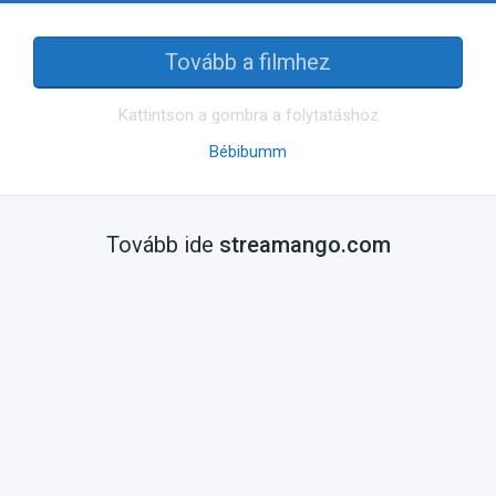
Tovább a filmhez
Kattintson a gombra a folytatáshoz
Bébibumm
Tovább ide
streamango.com