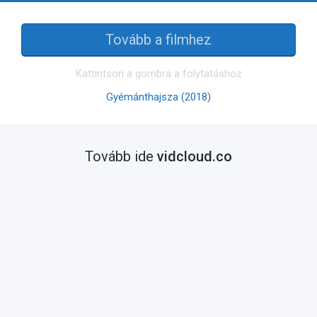
Tovább a filmhez
Kattintson a gombra a folytatáshoz
Gyémánthajsza (2018)
Tovább ide
vidcloud.co