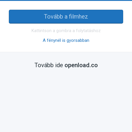
Tovább a filmhez
Kattintson a gombra a folytatáshoz
A fénynél is gyorsabban
Tovább ide
openload.co