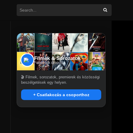
Filmek & Sorozatok
Facebook csoport
🎬 Filmek, sorozatok, premierek és közösségi
beszélgetések egy helyen.
+ Csatlakozás a csoporthoz