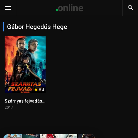
Gábor Hegedüs Hege
8.4
Szárnyas fejvadász 2049
2017