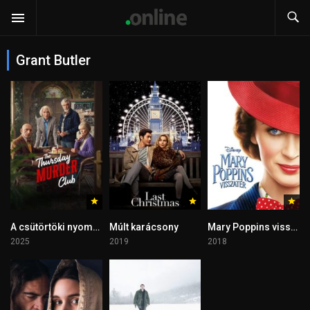
Grant Butler
A csütörtöki nyomozóklub
Múlt karácsony
Mary Poppins visszatér
2025
2019
2018