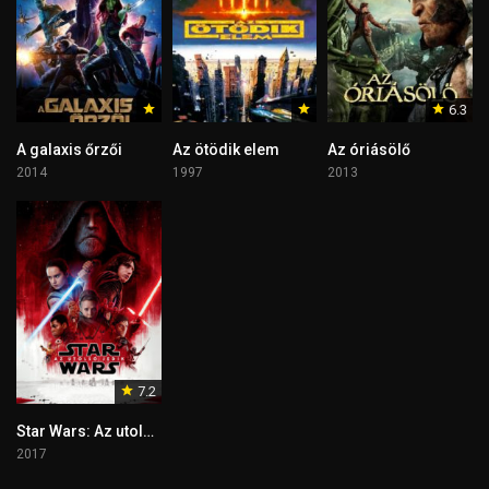
6.3
A galaxis őrzői
Az ötödik elem
Az óriásölő
2014
1997
2013
7.2
Star Wars: Az utolsó Jedik
2017