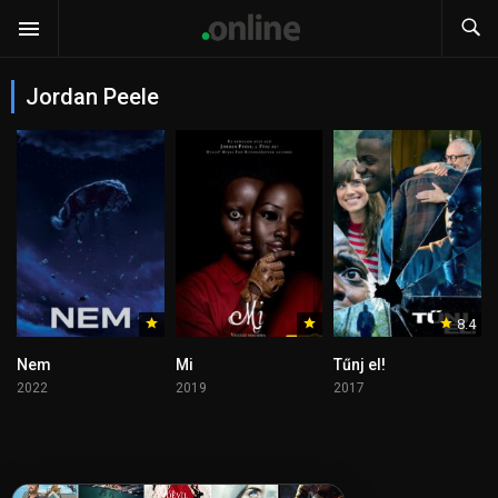
Jordan Peele
8.4
Nem
Mi
Tűnj el!
2022
2019
2017