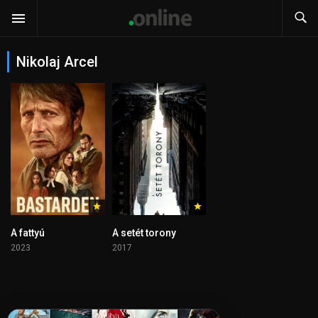
Nikolaj Arcel
A fattyú
A setét torony
2023
2017