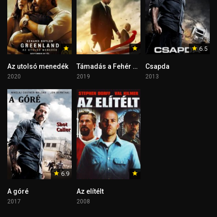
6.5
Az utolsó menedék
Támadás a Fehér Ház ellen 3. – A védangyal bukása
Csapda
2020
2019
2013
6.9
A góré
Az elítélt
2017
2008