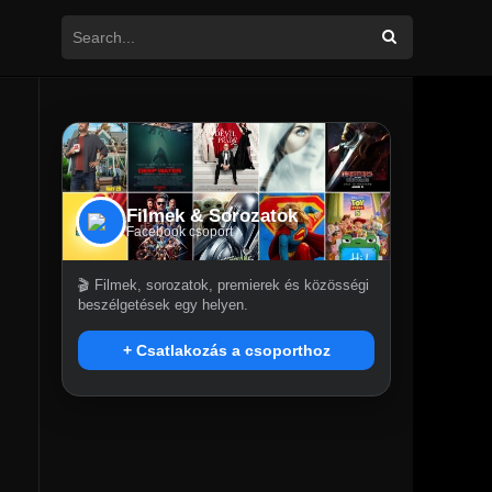
Filmek & Sorozatok
Facebook csoport
🎬 Filmek, sorozatok, premierek és közösségi
beszélgetések egy helyen.
+ Csatlakozás a csoporthoz