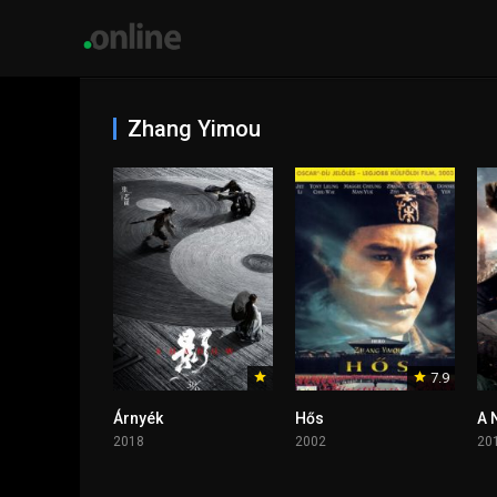
Zhang Yimou
7.9
Árnyék
Hős
A 
2018
2002
20