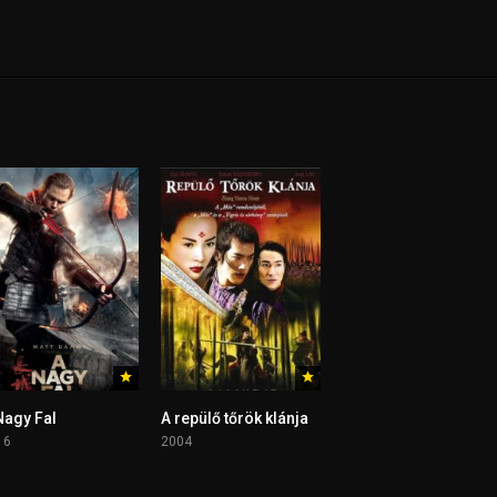
Nagy Fal
A repülő tőrök klánja
16
2004