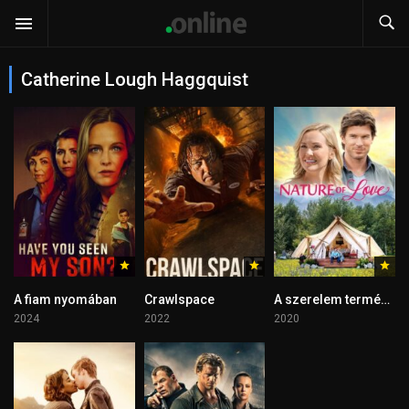
Catherine Lough Haggquist
A fiam nyomában
Crawlspace
A szerelem természete
2024
2022
2020