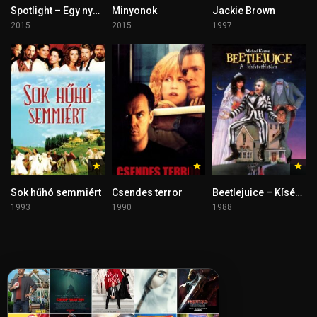
Spotlight – Egy nyomozás részletei
Minyonok
Jackie Brown
2015
2015
1997
Sok hűhó semmiért
Csendes terror
Beetlejuice – Kísértethistória
1993
1990
1988