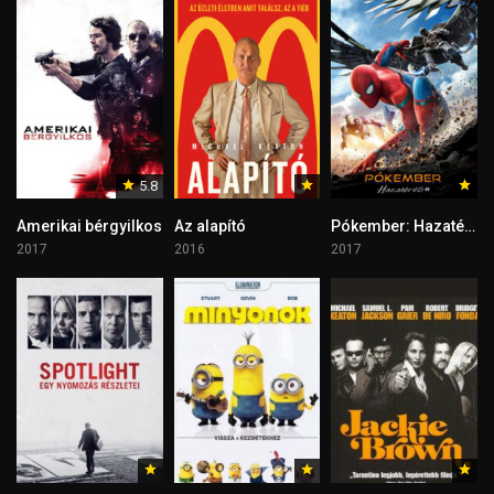
5.8
Amerikai bérgyilkos
Az alapító
Pókember: Hazatérés
2017
2016
2017