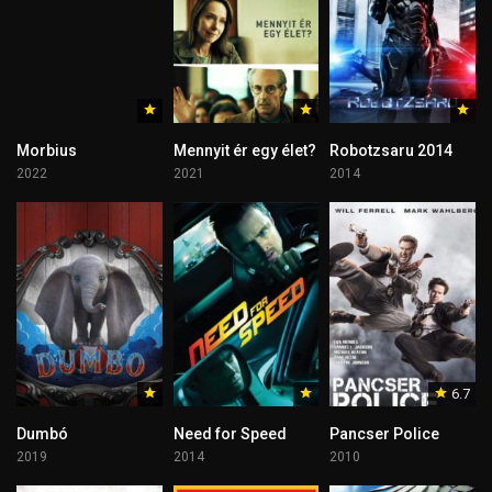
Morbius
Mennyit ér egy élet?
Robotzsaru 2014
2022
2021
2014
6.7
Dumbó
Need for Speed
Pancser Police
2019
2014
2010