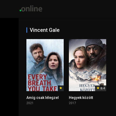
Vincent Gale
8.4
Amíg csak lélegzel
Hegyek között
2021
2017