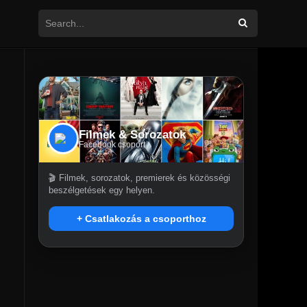
Filmek & Sorozatok
Facebook csoport
🎬 Filmek, sorozatok, premierek és közösségi
beszélgetések egy helyen.
+ Csatlakozás a csoporthoz