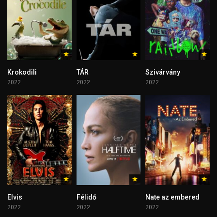
Krokodili
TÁR
Szivárvány
2022
2022
2022
Elvis
Félidő
Nate az embered
2022
2022
2022