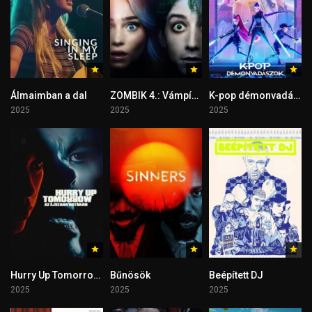
Álmaimban a dal
ZOMBIK 4.: Vámpírok hajnala
K-pop démonvadászok
2025
2025
2025
Hurry Up Tomorrow – Az éjszaka határán
Bűnösök
Beépített DJ
2025
2025
2025