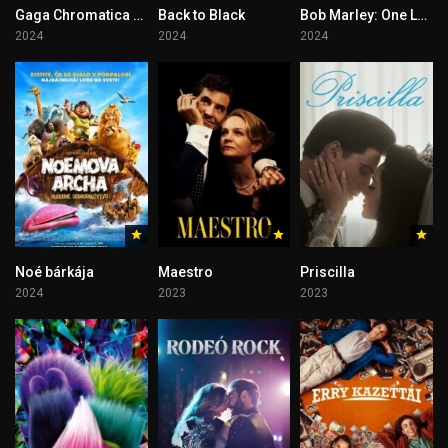
Gaga Chromatica Ball
Back to Black
Bob Marley: One Love
2024
2024
2024
Noé bárkája
Maestro
Priscilla
2024
2023
2023