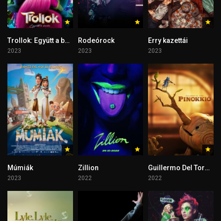
Trollok: Együtt a banda
Rodeórock
Erry kazettái
2023
2023
2023
Múmiák
Zillion
Guillermo Del Toro: Pinokkió
2023
2022
2022