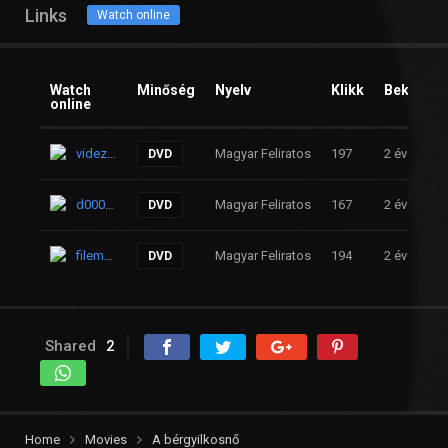
Links
Watch online
Watch
Minőség
Nyelv
Klikk
Beküldve
online
videzz.net
Magyar Feliratos
197
2 év
DVD
d000d.com
Magyar Feliratos
167
2 év
DVD
filemoon.sx
Magyar Feliratos
194
2 év
DVD
Shared
2
Home
Movies
A bérgyilkosnő