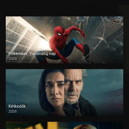
Pókember: Vadonatúj nap
2026
Kétkedők
2026