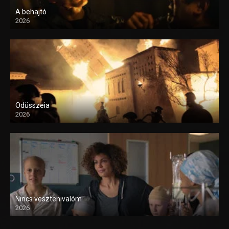
A behajtó
2026
Odüsszeia
2026
Nincs vesztenivalóm
2026