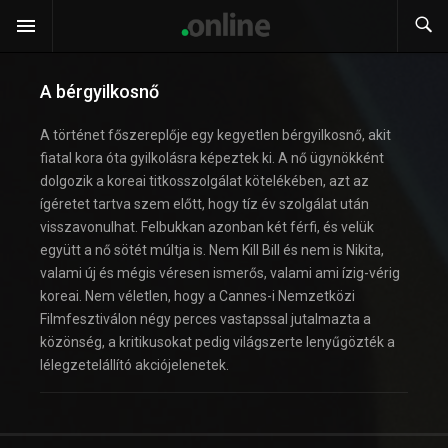
A bérgyilkosnő
A történet főszereplője egy kegyetlen bérgyilkosnő, akit
fiatal kora óta gyilkolásra képeztek ki. A nő ügynökként
dolgozik a koreai titkosszolgálat kötelékében, azt az
ígéretet tartva szem előtt, hogy tíz év szolgálat után
visszavonulhat. Felbukkan azonban két férfi, és velük
együtt a nő sötét múltja is. Nem Kill Bill és nem is Nikita,
valami új és mégis véresen ismerős, valami ami ízig-vérig
koreai. Nem véletlen, hogy a Cannes-i Nemzetközi
Filmfesztiválon négy perces vastapssal jutalmazta a
közönség, a kritikusokat pedig világszerte lenyűgözték a
lélegzetelállító akciójelenetek.