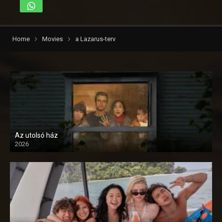
Home
Movies
a Lazarus-terv
Az utolsó ház
2026