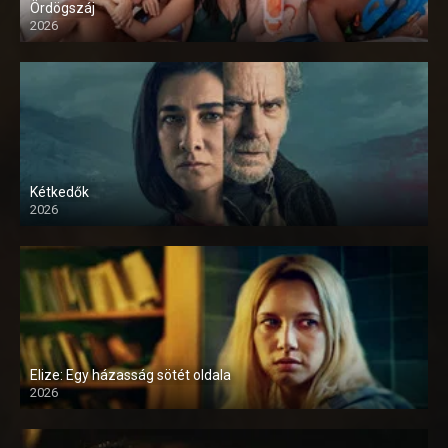
Ördögszáj
2026
Kétkedők
2026
Elize: Egy házasság sötét oldala
2026