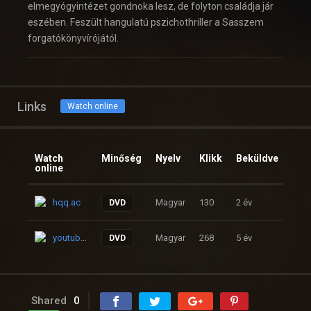
elmegyógyintézet gondnoka lesz, de folyton családja jár
eszében. Feszült hangulatú pszichothriller a Sasszem
forgatókönyvírójától.
Links
Watch online
Watch
Minőség
Nyelv
Klikk
Beküldve
online
hqq.ac
Magyar
130
2 év
DVD
youtube.com
Magyar
268
5 év
DVD
Shared
0