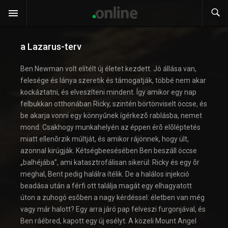
a Lazarus-terv
Ben Newman volt elítélt új életet kezdett. Jó állása van,
felesége és lánya szeretik és támogatják, többé nem akar
kockáztatni, és elveszíteni mindent. Így amikor egy nap
felbukkan otthonában Ricky, szintén börtönviselt öccse, és
be akarja vonni egy könnyűnek ígérkezõ rablásba, nemet
mond. Csakhogy munkahelyén az éppen érõ elõléptetés
miatt ellenõrzik múltját, és amikor rájönnek, hogy ült,
azonnal kirúgják. Kétségbeesésében Ben beszáll öccse
„balhéjába”, ami katasztrofálisan sikerül: Ricky és egy õr
meghal, Bent pedig halálra ítélik. De a halálos injekció
beadása után a férfi ott találja magát egy elhagyatott
úton a zuhogó esõben a nagy kérdéssel: életben van még
vagy már halott? Egy arra járó pap felveszi furgonjával, és
Ben ráébred, kapott egy új esélyt. A közeli Mount Angel