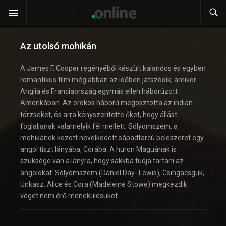
Az utolsó mohikán
A James F. Cooper regényéből készült kalandos és egyben
romantikus film még abban az időben játszódik, amikor
Anglia és Franciaország egymás ellen háborúzott
Amerikában. Az örökös háború megosztotta az indián
törzseket, és arra kényszerítette őket, hogy állást
foglaljanak valamelyik fél mellett. Sólyomszem, a
mohikánok között nevelkedett sápadtarcú beleszeret egy
angol tiszt lányába, Corába. A huron Maguának is
szüksége van a lányra, hogy sakkba tudja tartani az
angolokat. Sólyomszem (Daniel Day- Lewis), Csingacsguk,
Unkasz, Alice és Cora (Madeleine Stowe) megkezdik
véget nem érő menekülésüket.