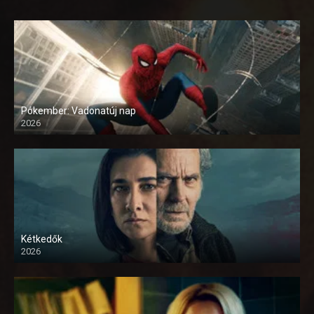
Pókember: Vadonatúj nap
2026
Kétkedők
2026