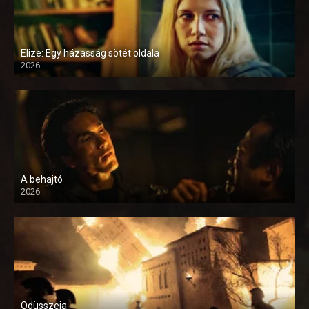
Elize: Egy házasság sötét oldala
2026
A behajtó
2026
Odüsszeia