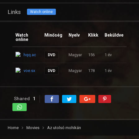
Links
Watch online
Watch
Minőség
Nyelv
Klikk
Beküldve
online
hqq.ac
Magyar
156
1 év
DVD
voe.sx
Magyar
178
1 év
DVD
Shared
1
Home
Movies
Az utolsó mohikán