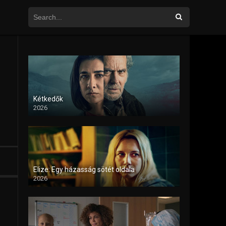
Kétkedők
2026
Elize: Egy házasság sötét oldala
2026