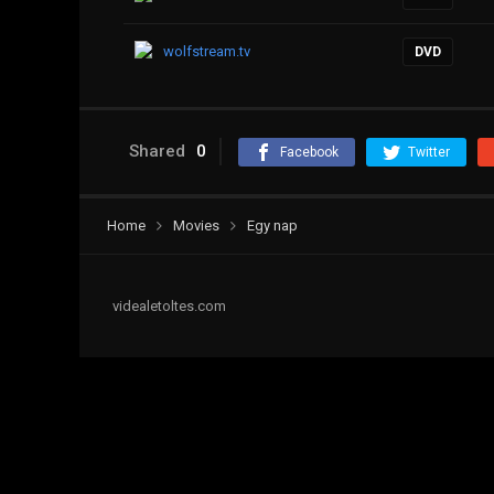
wolfstream.tv
DVD
Shared
0
Facebook
Twitter
Home
Movies
Egy nap
videaletoltes.com