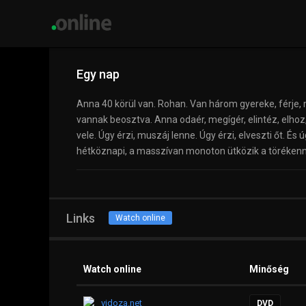
Egy nap
Anna 40 körül van. Rohan. Van három gyereke, férje, 
vannak beosztva. Anna odaér, megígér, elintéz, elhoz, 
vele. Úgy érzi, muszáj lenne. Úgy érzi, elveszti őt. És
hétköznapi, a masszívan monoton ütközik a törékenn
Links
Watch online
Watch online
Minőség
vidoza.net
DVD