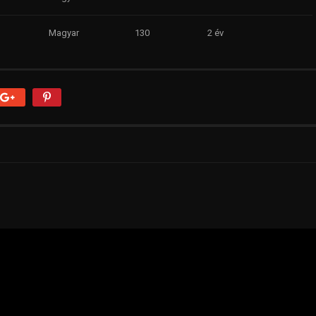
Magyar
130
2 év