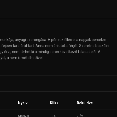
munkája, anyagi szorongása. A pénzük fillérre, a napjaik percekre
fejben tart, órát tart. Anna nem éri utol a férjét. Szeretne beszélni
 úgy érzi, nem térhet ki a mindig soron következő feladat elől. A
yel, a nem ismételhetővel.
Nyelv
Klikk
Beküldve
Magyar
134
2 év