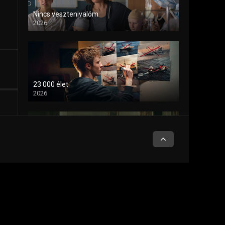
Nincs vesztenivalóm
2026
23 000 élet
2026
Meghívás.
2026