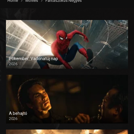
Home
Movies
Fantasztikus Négyes
Pókember: Vadonatúj nap
2026
A behajtó
2026