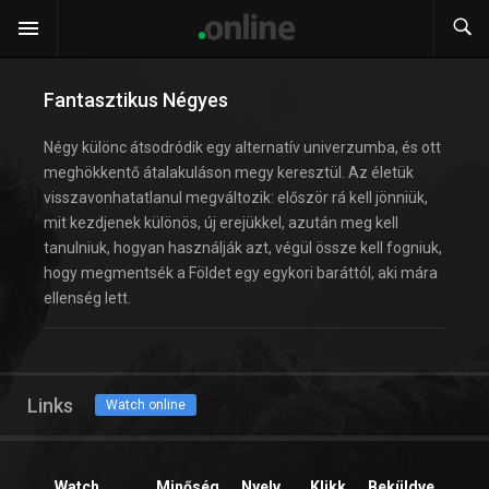
Fantasztikus Négyes
Négy különc átsodródik egy alternatív univerzumba, és ott
meghökkentő átalakuláson megy keresztül. Az életük
visszavonhatatlanul megváltozik: először rá kell jönniük,
mit kezdjenek különös, új erejükkel, azután meg kell
tanulniuk, hogyan használják azt, végül össze kell fogniuk,
hogy megmentsék a Földet egy egykori baráttól, aki mára
ellenség lett.
Links
Watch online
Watch
Minőség
Nyelv
Klikk
Beküldve