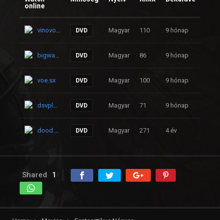
online
vinovo.to
Magyar
110
9 hónap
DVD
bigwarp.pro
Magyar
86
9 hónap
DVD
voe.sx
Magyar
100
9 hónap
DVD
dsvplay.com
Magyar
71
9 hónap
DVD
dood.so
Magyar
271
4 év
DVD
Shared
1