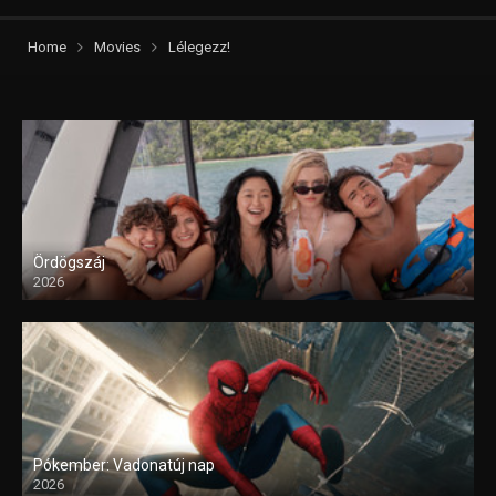
Home
Movies
Lélegezz!
Ördögszáj
2026
Pókember: Vadonatúj nap
2026