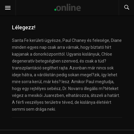
Lélegezz!
Santa Fe kerületi ügyésze, Paul Chaney és felesége, Diane
minden egyes nap csak arra várnak, hogy bíztató hírt
kapjanak a donorközponttól. Ugyanis kislányuk, Chloe
degeneratív betegségben szenved, és csak a tüd?
transzplantáció segíthet rajta. Azonban már nincs sok
ideje hátra, a várólistán pedig sokan megel?zik, így lehet
mire sorra kerül, már kés? lesz. Amikor Paul megtudja,
hogy egy rejtélyes sebész, Dr. Novarro illegális m?téteket
végez a mexikói Juarezben, elhatározza, átszeli a határt.
A férfi veszélyes területre téved, de kislánya életéért
semmi sem drága neki.