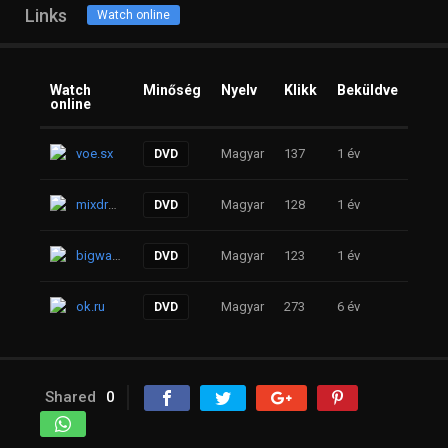
Links
Watch online
Watch
Minőség
Nyelv
Klikk
Beküldve
online
voe.sx
Magyar
137
1 év
DVD
mixdrop.ps
Magyar
128
1 év
DVD
bigwarp.io
Magyar
123
1 év
DVD
ok.ru
Magyar
273
6 év
DVD
Shared
0