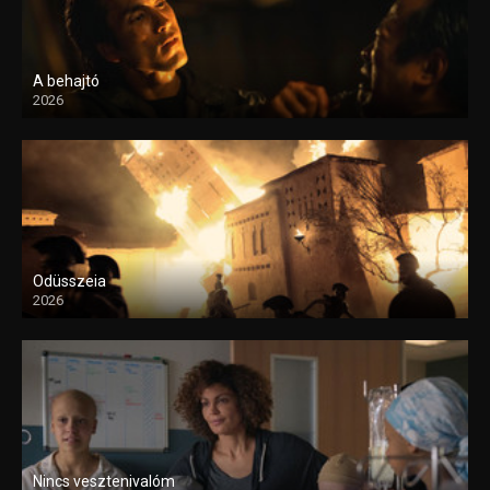
A behajtó
2026
Odüsszeia
2026
Nincs vesztenivalóm