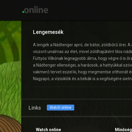
Lengemesék
A lengék a Nádtenger apró, de bátor, zöldbőrű őrei. A
viszont unalmas az élet, mivel zöldhajúként tilos nád
Füttyös Vilkónak legnagyobb álma, hogy végre ő is ő
a Nádtenger ellenségei, a harácsok, a hattyúkkal szöv
vakmerő tervet eszel ki, hogy megmentse otthonát és
Nagyapó, a vízisiklók és a békák is a segítségére siet
Links
Watch online
Watch online
Minőség