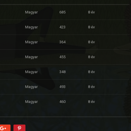
Magyar
685
8 év
Magyar
423
8 év
Magyar
364
8 év
Magyar
455
8 év
Magyar
348
8 év
Magyar
493
8 év
Magyar
460
8 év