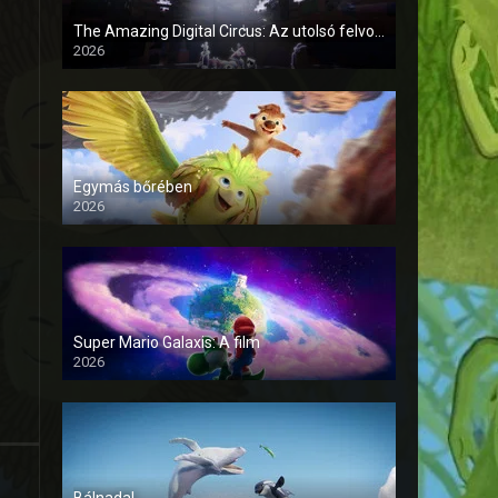
The Amazing Digital Circus: Az utolsó felvonás
2026
Egymás bőrében
2026
Super Mario Galaxis: A film
2026