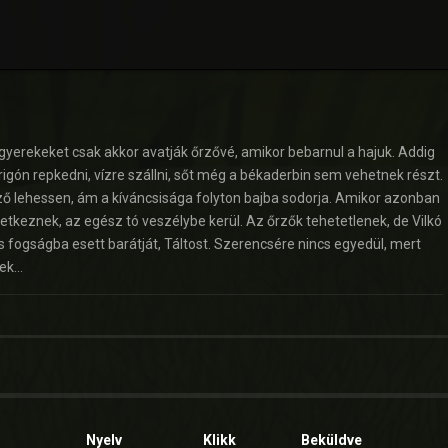
 gyerekeket csak akkor avatják őrzővé, amikor bebarnul a hajuk. Addig
irigón repkedni, vízre szállni, sőt még a békaderbin sem vehetnek részt.
rző lehessen, ám a kíváncsisága folyton bajba sodorja. Amikor azonban
etkeznek, az egész tó veszélybe kerül. Az őrzők tehetetlenek, de Vilkó
 fogságba esett barátját, Táltost. Szerencsére nincs egyedül, mert
nek…
Nyelv
Klikk
Beküldve