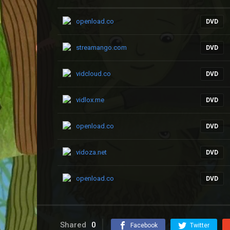
openload.co
DVD
streamango.com
DVD
vidcloud.co
DVD
vidlox.me
DVD
openload.co
DVD
vidoza.net
DVD
openload.co
DVD
Shared
0
Facebook
Twitter