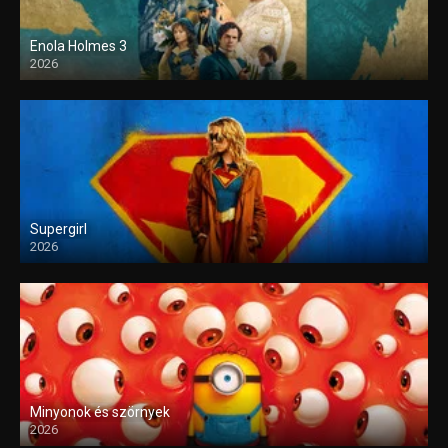
Enola Holmes 3
2026
Supergirl
2026
Minyonok és szörnyek
2026