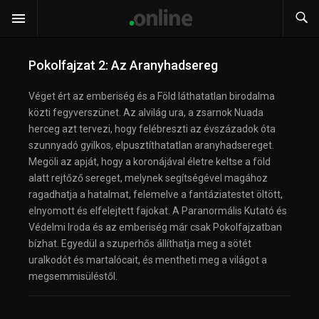
Pokolfajzat 2: Az Aranyhadsereg
Véget ért az emberiség és a Föld láthatatlan birodalma
közti fegyverszünet. Az alvilág ura, a zsarnok Nuada
herceg azt tervezi, hogy felébreszti az évszázadok óta
szunnyadó gyilkos, elpusztíthatatlan aranyhadsereget.
Megöli az apját, hogy a koronájával életre keltse a föld
alatt rejtőző sereget, melynek segítségével magához
ragadhatja a hatalmat, felemelve a fantáziatestet öltött,
elnyomott és elfelejtett fajokat. A Paranormális Kutató és
Védelmi Iroda és az emberiség már csak Pokolfajzatban
bízhat. Egyedül a szuperhős állíthatja meg a sötét
uralkodót és martalócait, és mentheti meg a világot a
megsemmisüléstől.