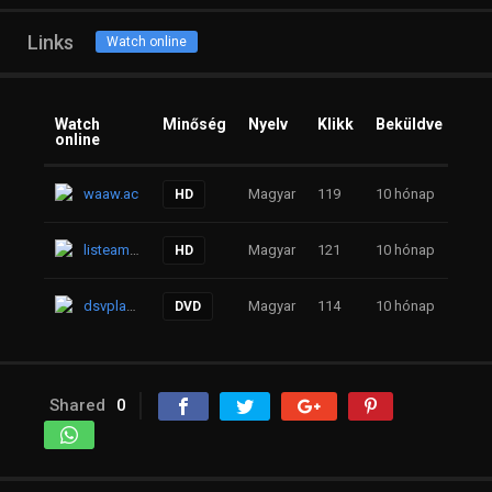
Links
Watch online
Watch
Minőség
Nyelv
Klikk
Beküldve
online
waaw.ac
Magyar
119
10 hónap
HD
listeamed.net
Magyar
121
10 hónap
HD
dsvplay.com
Magyar
114
10 hónap
DVD
Shared
0