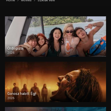
Home
Movies
Sziklák vére
Ördögszáj
2026
Gonosz halott: Égj!
2026