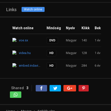
Links
Watch online
Watch online
Minőség
Nyelv
Klikk
Beküldve
voe.sx
Magyar
140
1 év
DVD
videa.hu
Magyar
128
1 év
HD
embed.indavideo.hu
Magyar
284
6 év
HD
Shared
3