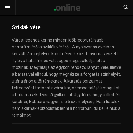
Sziklák vére
Városi legenda kering minden idők legbrutálisabb
horrorfilmjéről a sziklák véréről . A nyolcvanas években
készült, ám rejtélyes körülmények között nyoma veszett.
Tyler, a fiatal filmes valóságos megszállottja lett a
mozinak. Megtalálja az egykori rendező lányát, vele, illetve
a barátaival elindul, hogy megnézze a forgatás színhelyét,
utánajárjon a történteknek. A kutatás borzalmas
felfedezést tartogat számukra, szembe találják magukat
a babamaszkot viselő gyilkossal. Úgy tűnik, hogy a filmbéli
karakter, Babaarc nagyon is élő személyiség. Ha a fiatalok
nem akarnak epizodisták lenni a horrorban, túl kell élniük a
rémálmot.