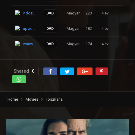
vidoza.net
Magyar
223
4 év
DVD
upvideo.to
Magyar
182
4 év
DVD
waaw.to
Magyar
174
4 év
DVD
Shared
0
Home
Movies
Toszkána