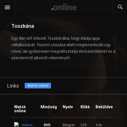
Toszkána
Egy dán séf érkezik Toszkánába, hogy eladja apja
vállalkozását. Viszont utazása alatt megismerkedik egy
nővel, aki gyökeresen megváltoztatja életszemléletét és a
szerelemről alkotott véleményét.
Links
Watch online
Watch
Minőség
Nyelv
Klikk
Beküldve
online
videovard.sx
Magyar
239
4 év
DVD