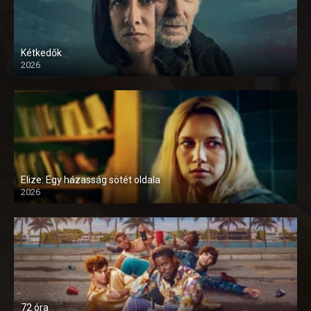
Kétkedők
2026
Elize: Egy házasság sötét oldala
2026
72 óra